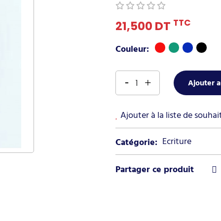
TTC
21,500 DT
rouge
Vert
bleu
Noir
Couleur:
Ajouter a
Ajouter à la liste de souhai
Ecriture
Catégorie: