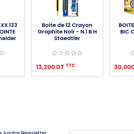
XX 133
Boite de 12 Crayon
BOITE
OINTE
Graphite Noir - N.1 B H
BIC 
neider
Staedtler
nier
Ajouter au panier
Ajo
TTC
13,200 DT
30,00
s à notre Newsletter