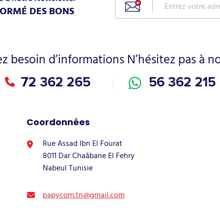
FORMÉ DES BONS
ez besoin d’informations N’hésitez pas à n
72 362 265
56 362 215
Coordonnées
Rue Assad Ibn El Fourat
8011 Dar Chaâbane El Fehry
Nabeul Tunisie
papycom.tn@gmail.com