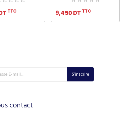
uter au panier
Ajouter au panier
TTC
TTC
 DT
9,450 DT
ous contact