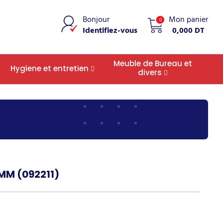
Bonjour
Mon panier
0
Identifiez-vous
0,000 DT
Meuble de Bureau et
Hygiene et entretien
divers
MM (092211)