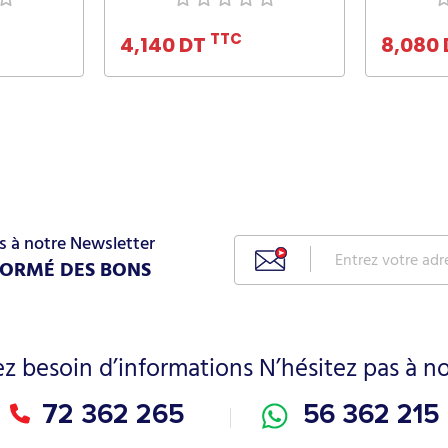
nier
Ajouter au panier
Ajo
TTC
4,140 DT
8,080
s à notre Newsletter
FORMÉ DES BONS
ez besoin d’informations N’hésitez pas à n
72 362 265
56 362 215