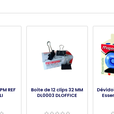
PM REF
Boite de 12 clips 32 MM
Dévido
LI
DL0003 DLOFFICE
Essen