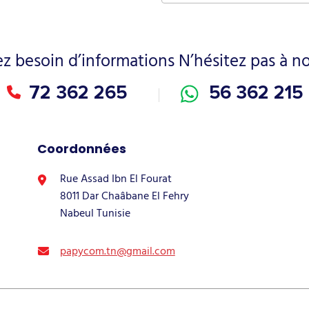
ez besoin d’informations N’hésitez pas à n
72 362 265
56 362 215
Coordonnées
Rue Assad Ibn El Fourat
8011 Dar Chaâbane El Fehry
Nabeul Tunisie
papycom.tn@gmail.com