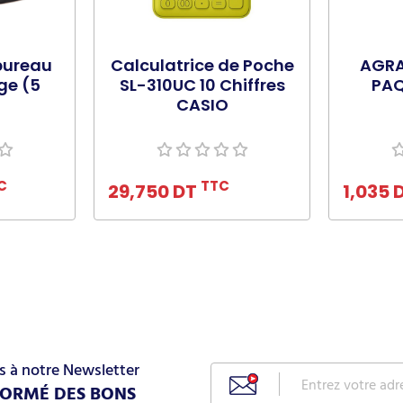
bureau
Calculatrice de Poche
AGRA
ge (5
SL-310UC 10 Chiffres
PAQ
CASIO
nier
Ajouter au panier
Ajo
C
TTC
29,750 DT
1,035 
s à notre Newsletter
FORMÉ DES BONS