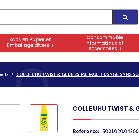
Consommable
Sacs en Papier et
Informatique et
Emballage divers
Accessoires
ents
COLLE UHU TWIST & GLUE 35 ML MULTI USAGE SANS S
COLLE UHU TWIST & 
Reference:
5001.020.04366