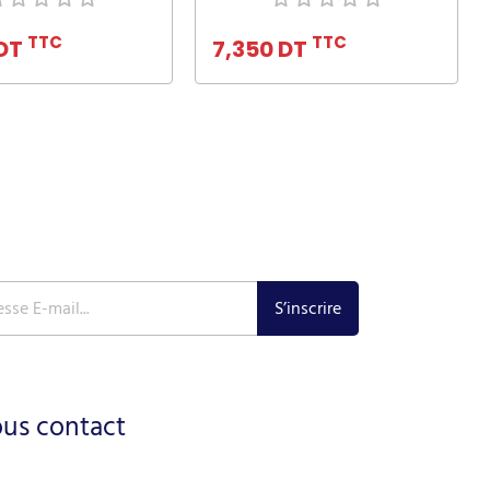
uter au panier
Ajouter au panier
TTC
TTC
 DT
7,350 DT
ous contact