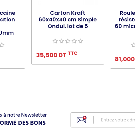
caine
Carton Kraft
Roule
ation
60x40x40 cm Simple
résis
Ondul. lot de 5
60 mic
00mm
Ajouter au panier
nier
Ajo
TTC
35,500 DT
81,00
s à notre Newsletter
FORMÉ DES BONS