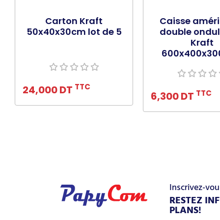
Carton Kraft
Caisse améri
50x40x30cm lot de 5
double ondul
Kraft
600x400x3
Ajouter au panier
Ajouter au pa
TTC
24,000 DT
TTC
6,300 DT
Inscrivez-vou
RESTEZ IN
PLANS!