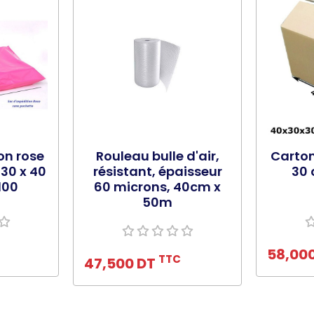
on rose
Rouleau bulle d'air,
Carton
30 x 40
résistant, épaisseur
30 
100
60 microns, 40cm x
50m
nier
Ajo
Ajouter au panier
58,00
TTC
47,500 DT